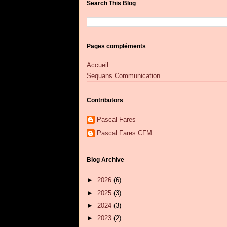
Search This Blog
Pages compléments
Accueil
Sequans Communication
Contributors
Pascal Fares
Pascal Fares CFM
Blog Archive
►
2026
(6)
►
2025
(3)
►
2024
(3)
►
2023
(2)