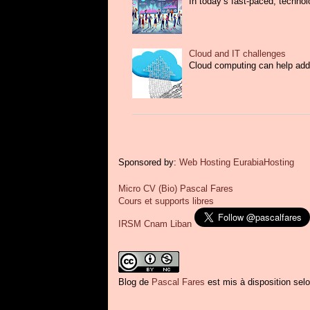
In today’s fast-paced, techno
Cloud and IT challenges
Cloud computing can help addre
Sponsored by:
Web Hosting EurabiaHosting
Micro CV (Bio) Pascal Fares
Cours et supports libres
IRSM Cnam Liban
Blog
de
Pascal Fares
est mis à disposition sel