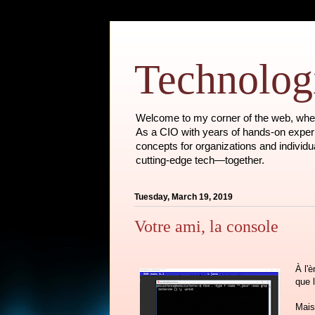
Technologi
Welcome to my corner of the web, where
As a CIO with years of hands-on experie
concepts for organizations and individu
cutting-edge tech—together.
Tuesday, March 19, 2019
Votre ami, la console
À l'è
que l
Mais