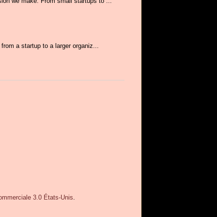
ion we make. From small startups to ...
rom a startup to a larger organiz...
Commerciale 3.0 États-Unis
.