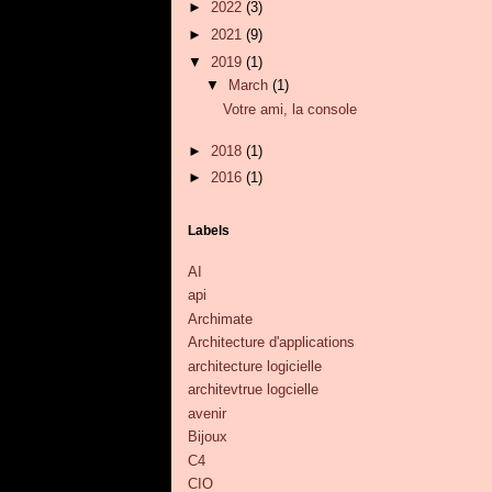
►
2022
(3)
►
2021
(9)
▼
2019
(1)
▼
March
(1)
Votre ami, la console
►
2018
(1)
►
2016
(1)
Labels
AI
api
Archimate
Architecture d'applications
architecture logicielle
architevtrue logcielle
avenir
Bijoux
C4
CIO