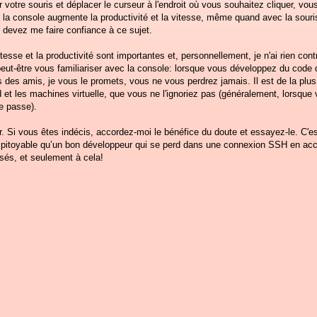
ir votre souris et déplacer le curseur à l'endroit où vous souhaitez cliquer, v
 la console augmente la productivité et la vitesse, même quand avec la souris l
 devez me faire confiance à ce sujet.
tesse et la productivité sont importantes et, personnellement, je n'ai rien contr
ut-être vous familiariser avec la console: lorsque vous développez du code qu
ites des amis, je vous le promets, vous ne vous perdrez jamais. Il est de la pl
 et les machines virtuelle, que vous ne l'ignoriez pas (généralement, lorsque
e passe).
. Si vous êtes indécis, accordez-moi le bénéfice du doute et essayez-le. C'e
lus pitoyable qu’un bon développeur qui se perd dans une connexion SSH en acc
sés, et seulement à cela!