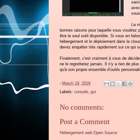
sais
avec
vous
La vi
bonnes raisons pour laquelle vous voudrez pe
être le seul outil disponible. Si vous en fa
hébergement et le déploiement dans le cloud
devez enquêter très rapidement sur ce qui s
Finalement, c'est vraiment à vous de décider
ne le regretterez jamais. Il n’y a rien de p
qu'à son propre ensemble d’outils personnali
-
March 19, 2019
Labels:
console
,
gui
No comments:
Post a Comment
Hebergement web Open Source