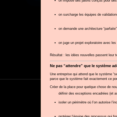
on impose des jalons conçus pour des 
on surcharge les équipes de validation
on demande une architecture “parfaite” a
on juge un projet exploratoire avec les
Résultat : les idées nouvelles passent leur te
Ne pas “attendre” que le système ad
Une entreprise qui attend que le système “se
parce que le système fait exactement ce pour 
Créer de la place pour quelque chose de nou
définir des exceptions encadrées (et 
isoler un périmètre où l’on autorise l’in
protéger l’équipe des processus qui font