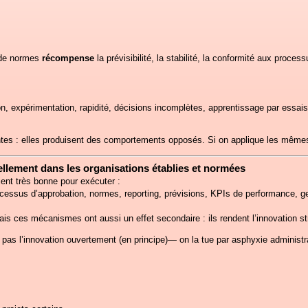
 de normes
récompense
la prévisibilité, la stabilité, la conformité aux proces
on, expérimentation, rapidité, décisions incomplètes, apprentissage par essais-
ntes : elles produisent des comportements opposés. Si on applique les mêmes r
ellement dans les organisations établies et normées
ient très bonne pour exécuter :
ocessus d’approbation, normes, reporting, prévisions, KPIs de performance, 
Mais ces mécanismes ont aussi un effet secondaire : ils rendent l’innovation 
pas l’innovation ouvertement (en principe)— on la tue par asphyxie administra