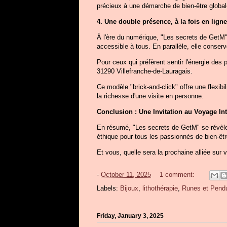
précieux à une démarche de bien-être global
4. Une double présence, à la fois en lign
À l'ère du numérique, "Les secrets de GetM" 
accessible à tous. En parallèle, elle conserv
Pour ceux qui préfèrent sentir l'énergie des 
31290 Villefranche-de-Lauragais.
Ce modèle "brick-and-click" offre une flexibil
la richesse d'une visite en personne.
Conclusion : Une Invitation au Voyage Int
En résumé, "Les secrets de GetM" se révèle 
éthique pour tous les passionnés de bien-être 
Et vous, quelle sera la prochaine alliée sur
-
October 11, 2025
1 comment:
Labels:
Bijoux
,
lithothérapie
,
Runes et Pend
Friday, January 3, 2025