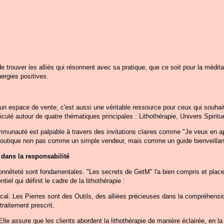
trouver les alliés qui résonnent avec sa pratique, que ce soit pour la méditatio
ergies positives.
n espace de vente, c'est aussi une véritable ressource pour ceux qui souhai
iculé autour de quatre thématiques principales : Lithothérapie, Univers Spiritue
munauté est palpable à travers des invitations claires comme "Je veux en app
 boutique non pas comme un simple vendeur, mais comme un guide bienveillant
 dans la responsabilité
'honnêteté sont fondamentales. "Les secrets de GetM" l'a bien compris et place
iel qui définit le cadre de la lithothérapie :
cal. Les Pierres sont des Outils, des alliées précieuses dans la compréhension
traitement prescrit.
Elle assure que les clients abordent la lithothérapie de manière éclairée, e