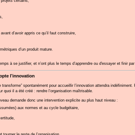
projets certains,
s,
vant d’avoir appris ce qu’il faut construire,
 métriques d’un produit mature.
mps à se justifier, et n’ont plus le temps d’apprendre ou d'essayer et finir par
opte l’innovation
 transforme” spontanément pour accueillir l’innovation attendra indéfiniment
quoi il a été créé : rendre l’organisation maîtrisable.
veau demande donc une intervention explicite au plus haut niveau :
assumées) aux normes et au cycle budgétaire,
certitude,
 tourner le reste de l’organisation,