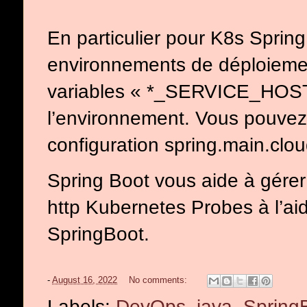
En particulier pour K8s Sprin
environnements de déploiemen
variables « *_SERVICE_HOS
l’environnement. Vous pouvez 
configuration spring.main.clo
Spring Boot vous aide à gérer l
http Kubernetes Probes à l’aide
SpringBoot.
-
August 16, 2022
No comments:
Labels:
DevOps
,
java
,
Spring